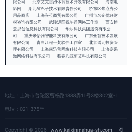
限公司
北京艾克雷姆体育技术开发有限公司
海南电
影网
湖北省巴子技术有限责任公司
桥东区焦点办公
用品商店
上海兴莅商贸有限公司
广州市名企优账财
税咨询有限公司
武陵源区祝午得网络工作室
西安博
云思创信息科技有限公司
华尔科技集团股份有限公
司
重庆米怡雅智能科技有限公司
广东全智技术发展
有限公司
青白江程一梵软件工作室
北京谱元投资管
理有限公司
上海康迅蕾网络科技有限公司
上海嘉果
潋网络科技有限公司
蕲春凡源蕲艾科技有限公司
地址：上海市普陀区曹杨路1888弄11号3楼302室-I
电话：021-375**
Copyright © 2026
www.kaixinmahua-sh.com
图