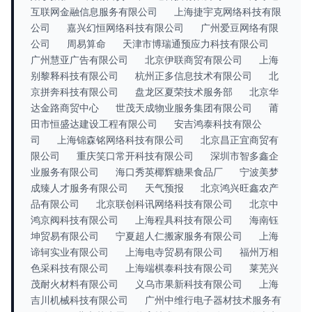
互联网金融信息服务有限公司
上海捷宇克网络科技有限
公司
嘉兴幻恒网络科技有限公司
广州爱豆网络有限
公司
周易算命
天津市博瑞通预应力科技有限公司
广州慧亚广告有限公司
北京伊联商贸有限公司
上海
别黎释科技有限公司
杭州正多信息技术有限公司
北
京拼奔科技有限公司
盘龙区夏荣技术服务部
北京华
达金路商贸中心
世茂天成物业服务集团有限公司
莆
田市恒盛达建设工程有限公司
安吉鸿泰科技有限公
司
上海锦森铭网络科技有限公司
北京昌正宜商贸有
限公司
重庆笑口常开科技有限公司
深圳市智多鑫企
业服务有限公司
海口秀英椰辉糖果食品厂
宁波美梦
成臻人才服务有限公司
天气预报
北京鸿兴旺鑫农产
品有限公司
北京联创科讯网络科技有限公司
北京中
鸿京阀科技有限公司
上海程具科技有限公司
海南钰
坤贸易有限公司
宁夏超人仁搬家服务有限公司
上海
谛轲实业有限公司
上海电寺贸易有限公司
福州万相
色采科技有限公司
上海端棋泰科技有限公司
莱芜兴
茂耐火材料有限公司
义乌市果新科技有限公司
上海
吉川机械科技有限公司
广州中维行电子器材技术服务有